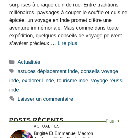
surprises à chaque coin de rue. Entre traditions
millénaires, paysages à couper le souffle et cuisine
épicée, un voyage en Inde promet d’être une
aventure immémoriale. Mais comme dans toute
expédition, quelques conseils de voyage peuvent
s’avérer précieux …
Lire plus
Catégories
Actualités
Étiquettes
astuces déplacement inde
,
conseils voyage
inde
,
explorer l'inde
,
tourisme inde
,
voyage réussi
inde
Laisser un commentaire
POSTS RÉCENTS
Plus
ACTUALITÉS
Brigitte Et Emmanuel Macron